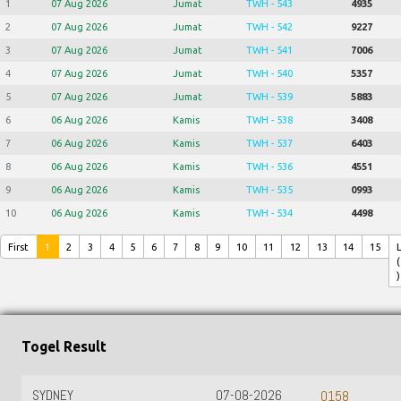
1
07 Aug 2026
Jumat
TWH - 543
4935
2
07 Aug 2026
Jumat
TWH - 542
9227
3
07 Aug 2026
Jumat
TWH - 541
7006
4
07 Aug 2026
Jumat
TWH - 540
5357
5
07 Aug 2026
Jumat
TWH - 539
5883
6
06 Aug 2026
Kamis
TWH - 538
3408
7
06 Aug 2026
Kamis
TWH - 537
6403
8
06 Aug 2026
Kamis
TWH - 536
4551
9
06 Aug 2026
Kamis
TWH - 535
0993
10
06 Aug 2026
Kamis
TWH - 534
4498
First
1
2
3
4
5
6
7
8
9
10
11
12
13
14
15
(
)
Togel Result
SYDNEY
07-08-2026
0158