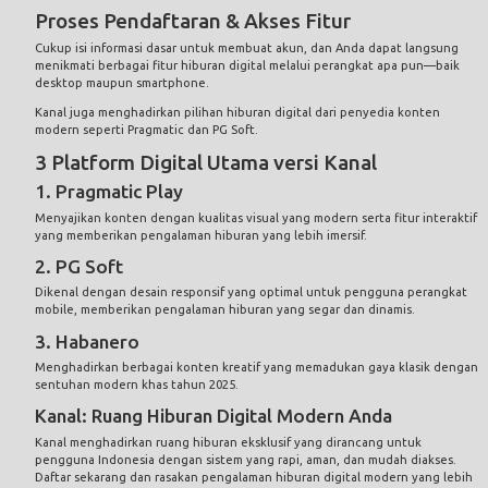
Proses Pendaftaran & Akses Fitur
Cukup isi informasi dasar untuk membuat akun, dan Anda dapat langsung
menikmati berbagai fitur hiburan digital melalui perangkat apa pun—baik
desktop maupun smartphone.
Kanal juga menghadirkan pilihan hiburan digital dari penyedia konten
modern seperti
Pragmatic
dan
PG Soft
.
3 Platform Digital Utama versi Kanal
1. Pragmatic Play
Menyajikan konten dengan kualitas visual yang modern serta fitur interaktif
yang memberikan pengalaman hiburan yang lebih imersif.
2. PG Soft
Dikenal dengan desain responsif yang optimal untuk pengguna perangkat
mobile, memberikan pengalaman hiburan yang segar dan dinamis.
3. Habanero
Menghadirkan berbagai konten kreatif yang memadukan gaya klasik dengan
sentuhan modern khas tahun 2025.
Kanal: Ruang Hiburan Digital Modern Anda
Kanal menghadirkan ruang hiburan eksklusif yang dirancang untuk
pengguna Indonesia dengan sistem yang rapi, aman, dan mudah diakses.
Daftar sekarang dan rasakan pengalaman hiburan digital modern yang lebih