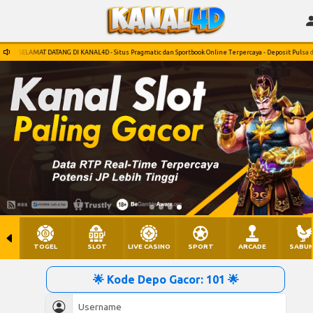
SELAMAT DATANG DI KANAL4D - Situs Pragmatic dan Sportbook Online Terpercaya - Deposit Pulsa dan E-
TOGEL
SLOT
LIVE CASINO
SPORT
ARCADE
SABU
🌟 Kode Depo Gacor: 101 🌟