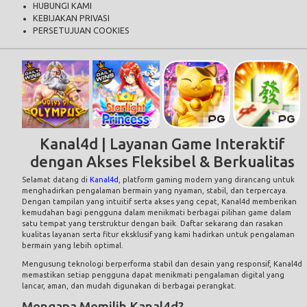
HUBUNGI KAMI
KEBIJAKAN PRIVASI
PERSETUJUAN COOKIES
Kanal4d | Layanan Game Interaktif
dengan Akses Fleksibel & Berkualitas
Selamat datang di
Kanal4d
, platform gaming modern yang dirancang untuk
menghadirkan pengalaman bermain yang nyaman, stabil, dan terpercaya.
Dengan tampilan yang intuitif serta akses yang cepat, Kanal4d memberikan
kemudahan bagi pengguna dalam menikmati berbagai pilihan game dalam
satu tempat yang terstruktur dengan baik.
Daftar sekarang
dan rasakan
kualitas layanan serta fitur eksklusif yang kami hadirkan untuk pengalaman
bermain yang lebih optimal.
Mengusung teknologi berperforma stabil dan desain yang responsif, Kanal4d
memastikan setiap pengguna dapat menikmati pengalaman digital yang
lancar, aman, dan mudah digunakan di berbagai perangkat.
Mengapa Memilih Kanal4d?