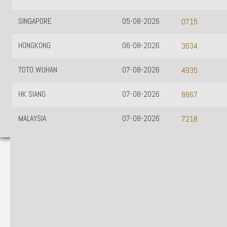
SINGAPORE
05-08-2026
0715
HONGKONG
06-08-2026
3634
TOTO WUHAN
07-08-2026
4935
HK SIANG
07-08-2026
8867
MALAYSIA
07-08-2026
7218