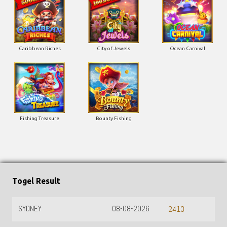
Caribbean Riches
City of Jewels
Ocean Carnival
Fishing Treasure
Bounty Fishing
Togel Result
SYDNEY
08-08-2026
2413