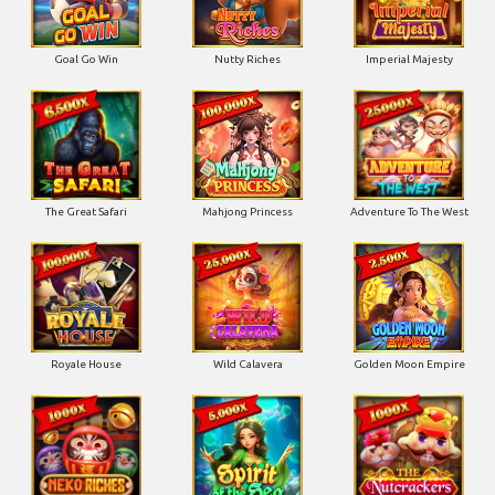
Goal Go Win
Nutty Riches
Imperial Majesty
The Great Safari
Mahjong Princess
Adventure To The West
Royale House
Wild Calavera
Golden Moon Empire