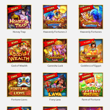
Honey Trap
Heavenly Fortunes 2
Heavenly Fortunes
God of Wealth
Ganesha Luck
Goddess of Egypt
Fortune Lions
Fiery Lava
Farm of Fortune