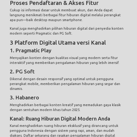
Proses Pendaftaran & Akses Fitur
Cukup isi informasi dasar untuk membuat akun, dan Anda dapat
langsung menikmati berbagai fitur hiburan digital melalui perangkat
apa pun—baik desktop maupun smartphone.
Kanal juga menghadirkan pilihan hiburan digital dari penyedia konten
modern seperti
Pragmatic
dan
PG Soft
.
3 Platform Digital Utama versi Kanal
1. Pragmatic Play
Menyajikan konten dengan kualitas visual yang modern serta fitur
interaktif yang memberikan pengalaman hiburan yang lebih imersif.
2. PG Soft
Dikenal dengan desain responsif yang optimal untuk pengguna
perangkat mobile, memberikan pengalaman hiburan yang segar dan
dinamis.
3. Habanero
Menghadirkan berbagai konten kreatif yang memadukan gaya klasik
dengan sentuhan modern khas tahun 2025.
Kanal: Ruang Hiburan Digital Modern Anda
Kanal menghadirkan ruang hiburan eksklusif yang dirancang untuk
pengguna Indonesia dengan sistem yang rapi, aman, dan mudah
diakses. Daftar sekarang dan rasakan pengalaman hiburan digital